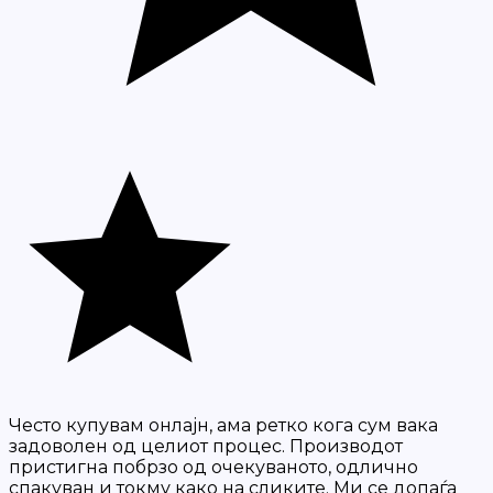
Често купувам онлајн, ама ретко кога сум вака
задоволен од целиот процес. Производот
пристигна побрзо од очекуваното, одлично
спакуван и токму како на сликите. Ми се допаѓа