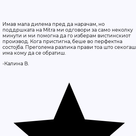
Имав мала дилема пред да нарачам, но
поддршката на Mitra ми одговори за само неколку
минути и ми помогна да го изберам вистинскиот
производ. Кога пристигна, беше во перфектна
состојба. Преголема разлика прави тоа што секогаш
има кому да се обратиш.
-Калина В.