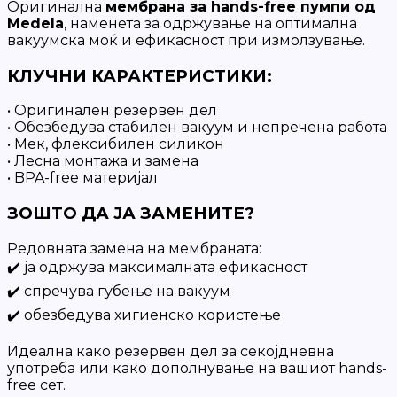
Оригинална
мембрана за hands-free пумпи од
Medela
, наменета за одржување на оптимална
вакуумска моќ и ефикасност при измолзување.
КЛУЧНИ КАРАКТЕРИСТИКИ:
• Оригинален резервен дел
• Обезбедува стабилен вакуум и непречена работа
• Мек, флексибилен силикон
• Лесна монтажа и замена
• BPA-free материјал
ЗОШТО ДА ЈА ЗАМЕНИТЕ?
Редовната замена на мембраната:
✔️ ја одржува максималната ефикасност
✔️ спречува губење на вакуум
✔️ обезбедува хигиенско користење
Идеална како резервен дел за секојдневна
употреба или како дополнување на вашиот hands-
free сет.