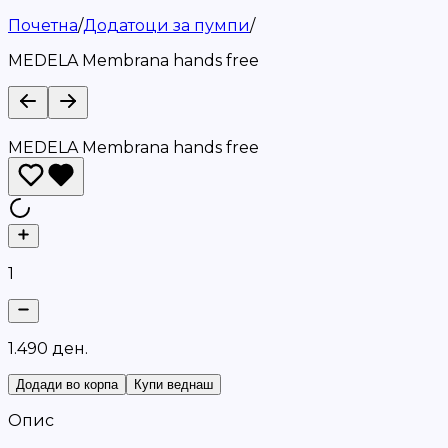
Почетна
/
Додатоци за пумпи
/
MEDELA Membrana hands free
MEDELA Membrana hands free
1
1
.
4
9
0
д
е
н
.
Додади во корпа
Купи веднаш
Опис