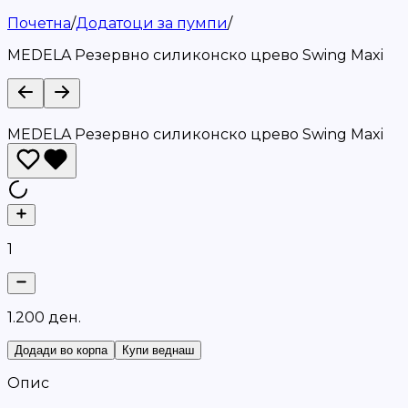
Почетна
/
Додатоци за пумпи
/
MEDELA Резервно силиконско црево Swing Maxi
MEDELA Резервно силиконско црево Swing Maxi
1
1
.
2
0
0
д
е
н
.
Додади во корпа
Купи веднаш
Опис