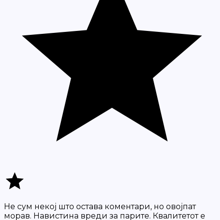
Не сум некој што остава коментари, но овојпат
морав. Навистина вреди за парите. Квалитетот е