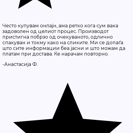
Често купувам онлајн, ама ретко кога сум вака
задоволен од целиот процес. Производот
пристигна побрзо од очекуваното, одлично
спакуван и токму како на сликите. Ми се допаѓа
што сите информации беа јасни и што можам да
платам при достава. Ќе нарачам повторно.
-Анастасија Ф.