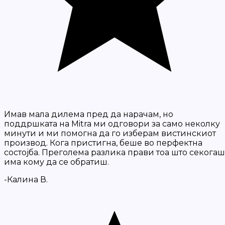
Имав мала дилема пред да нарачам, но
поддршката на Mitra ми одговори за само неколку
минути и ми помогна да го изберам вистинскиот
производ. Кога пристигна, беше во перфектна
состојба. Преголема разлика прави тоа што секогаш
има кому да се обратиш.
-Калина В.