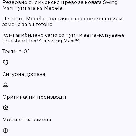
Резервно силиконско црево за новата Swing
Maxi пумпата на Medela .
Цевчето Medela е одлична како резервно или
замена за оштетено.
Компатибилено само со пумпи за измолзување
Freestyle Flex™ и Swing Maxi™.
Тежина:
0.1
Сигурна достава
Оригинални производи
Можност за замена