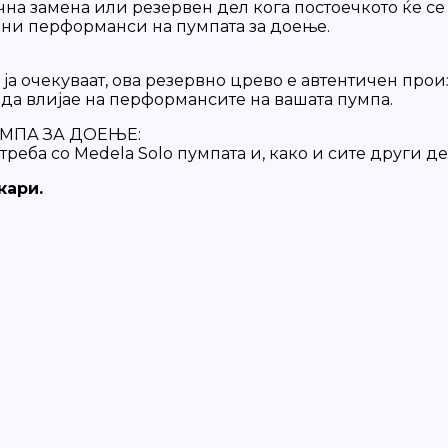
на замена или резервен дел кога постоечкото ќе се 
лни перформанси на пумпата за доење.
 ја очекуваат, ова резервно црево е автентичен пр
 да влијае на перформансите на вашата пумпа.
УМПА ЗА ДОЕЊЕ:
реба со Medela Solo пумпата и, како и сите други д
кари.