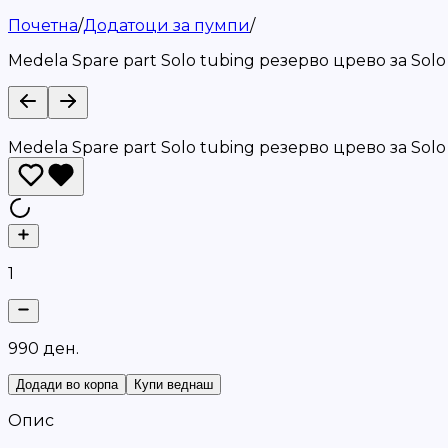
Почетна
/
Додатоци за пумпи
/
Medela Spare part Solo tubing резерво црево за Solo
Medela Spare part Solo tubing резерво црево за Solo
1
9
9
0
д
е
н
.
Додади во корпа
Купи веднаш
Опис