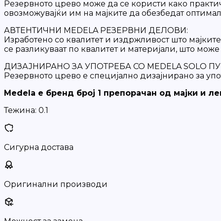
Резервното црево може да се користи како практич
овозможувајќи им на мајките да обезбедат оптима
АВТЕНТИЧНИ MEDELA РЕЗЕРВНИ ДЕЛОВИ:
Изработено со квалитет и издржливост што мајките
се разликуваат по квалитет и материјали, што може
ДИЗАЈНИРАНО ЗА УПОТРЕБА СО MEDELA SOLO П
Резервното црево е специјално дизајнирано за упот
Medela е бренд број 1 препорачан од мајки и ле
Тежина:
0.1
Сигурна достава
Оригинални производи