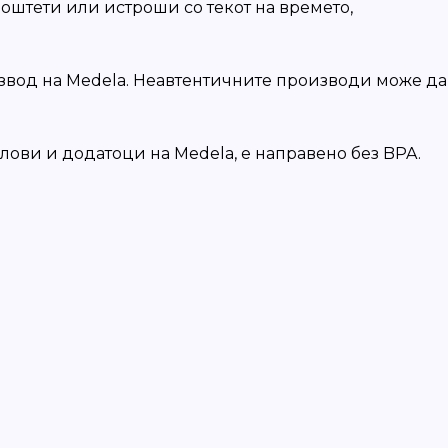
оштети или истроши со текот на времето,
оизвод на Medela. Неавтентичните производи може да
елови и додатоци на Medela, е направено без BPA.