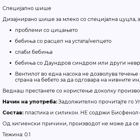
Специјално шише
Дизајнирано шише за млеко со специјална цуцла, з
проблеми со цицањето
бебиња со расцеп на устата/непцето
слаби бебиња
бебиња со Даундров синдром или други нев
Вентилот во една насока не дозволува течење 
стpана на бебето за да одговара на нивните 
Веднаш престанете со користење доколку производ
Начин на употреба:
Задолжително прочитајте го Уп
Состав:
пластика и силикон. НЕ содржи Бисфенол-А
Од хигиенски причини, производот не може да се 
Тежина:
0.1