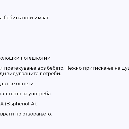
а бебиња кои имаат:
ролошки потешкотии
и претекување врз бебето. Нежно притискање на цуц
индивидувалните потреби.
от се оштети.
атството за употреба.
 (Bisphenol-A).
врати по отворањето.