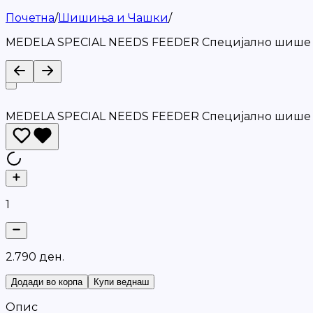
Почетна
/
Шишиња и Чашки
/
MEDELA SPECIAL NEEDS FEEDER Специјално шише 
MEDELA SPECIAL NEEDS FEEDER Специјално шише 
1
2
.
7
9
0
д
е
н
.
Додади во корпа
Купи веднаш
Опис