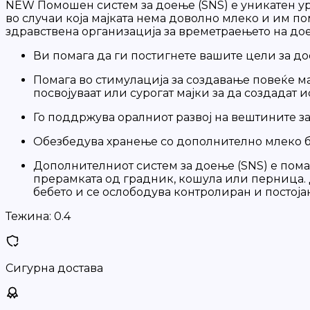
NEW Помошен систем за доење (SNS) е уникатен ур
во случаи која мајката нема доволно млеко и им по
здравствена организација за времетраењето на до
Ви помага да ги постигнете вашите цели за до
Помага во стимулација за создавање повеќе м
посвојуваат или сурогат мајки за да создадат и
Го поддржува оралниот развој на вештините за
Обезбедува хранење со дополнително млеко б
Дополнителниот систем за доење (SNS) е пома
прерамката од градник, кошула или перница. Д
бебето и се ослободува контролиран и постоја
Тежина:
0.4
Сигурна достава