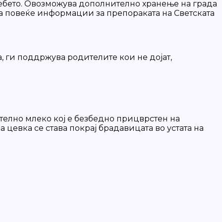
бебето. Овозможува дополнително хранење на града
 За повеќе информации за препораката на Светската
, ги поддржува родителите кои не дојат,
телно млеко кој е безбедно прицврстен на
цевка се става покрај брадавицата во устата на