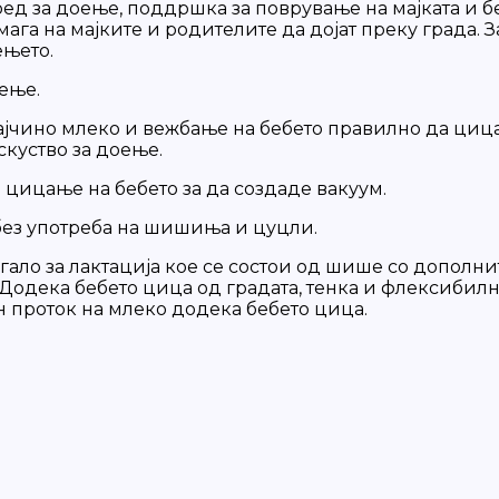
ед за доење, поддршка за поврување на мајката и 
мага на мајките и родителите да дојат преку града.
ењето.
ење.
ајчино млеко и вежбање на бебето правилно да цица
скуство за доење.
 цицање на бебето за да создаде вакуум.
ез употреба на шишиња и цуцли.
гало за лактација кое се состои од шише со дополни
одека бебето цица од градата, тенка и флексибилна 
н проток на млеко додека бебето цица.