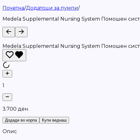
Почетна
/
Додатоци за пумпи
/
Medela Supplemental Nursing System Помошен сист
Medela Supplemental Nursing System Помошен сист
1
3
.
7
0
0
д
е
н
.
Додади во корпа
Купи веднаш
Опис