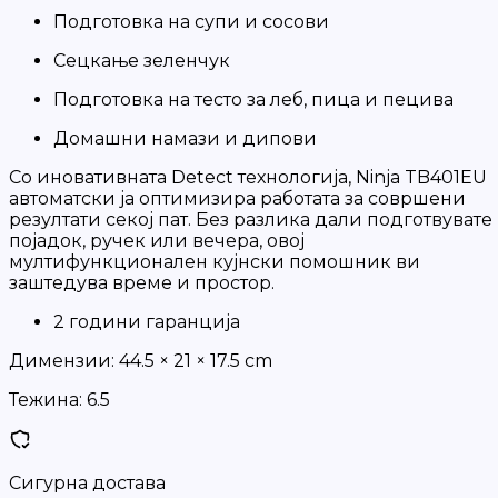
Подготовка на супи и сосови
Сецкање зеленчук
Подготовка на тесто за леб, пица и пецива
Домашни намази и дипови
Со иновативната Detect технологија, Ninja TB401EU
автоматски ја оптимизира работата за совршени
резултати секој пат. Без разлика дали подготвувате
појадок, ручек или вечера, овој
мултифункционален кујнски помошник ви
заштедува време и простор.
2 години гаранција
Димензии:
44.5 × 21 × 17.5 cm
Тежина:
6.5
Сигурна достава