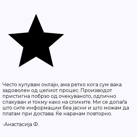
Често купувам онлајн, ама ретко кога сум вака
задоволен од целиот процес. Производот
пристигна побрзо од очекуваното, одлично
спакуван и токму како на сликите. Ми се допаѓа
што сите информации беа јасни и што можам да
платам при достава. Ќе нарачам повторно.
-Анастасија Ф.