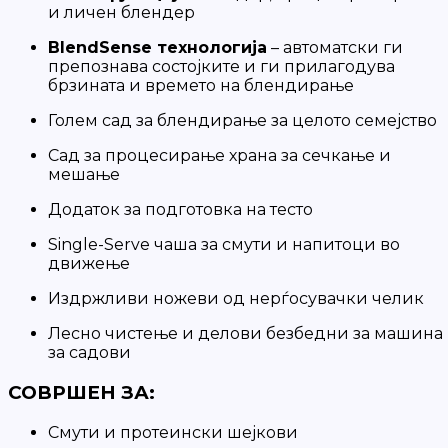
и личен блендер
BlendSense технологија
– автоматски ги
препознава состојките и ги прилагодува
брзината и времето на блендирање
Голем сад за блендирање за целото семејство
Сад за процесирање храна за сечкање и
мешање
Додаток за подготовка на тесто
Single-Serve чаша за смути и напитоци во
движење
Издржливи ножеви од нерѓосувачки челик
Лесно чистење и делови безбедни за машина
за садови
СОВРШЕН ЗА:
Смути и протеински шејкови