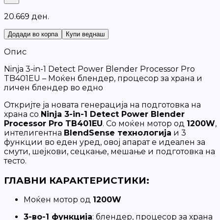
2
0
.
6
6
9
д
е
н
.
Додади во корпа
Купи веднаш
Опис
Ninja 3-in-1 Detect Power Blender Processor Pro
TB401EU – Моќен блендер, процесор за храна и
личен блендер во едно
Откријте ја новата генерација на подготовка на
храна со
Ninja 3-in-1 Detect Power Blender
Processor Pro TB401EU
. Со моќен мотор од
1200W
,
интелигентна
BlendSense технологија
и 3
функции во еден уред, овој апарат е идеален за
смути, шејкови, сецкање, мешање и подготовка на
тесто.
ГЛАВНИ КАРАКТЕРИСТИКИ:
Моќен мотор од
1200W
3-во-1 функција
: блендер, процесор за храна