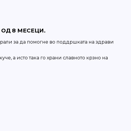
ОД 8 МЕСЕЦИ.
али за да помогне во поддршката на здрави
че, а исто така го храни славното крзно на