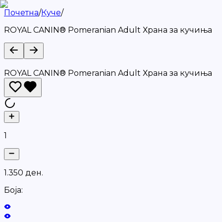
Почетна
/
Куче
/
ROYAL CANIN® Pomeranian Adult Храна за кучиња
ROYAL CANIN® Pomeranian Adult Храна за кучиња
1
1
.
3
5
0
д
е
н
.
Боја: