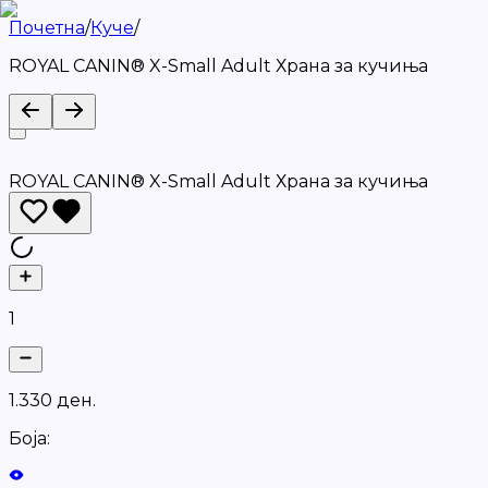
Почетна
/
Куче
/
ROYAL CANIN® X-Small Adult Храна за кучиња
ROYAL CANIN® X-Small Adult Храна за кучиња
1
1
.
3
3
0
д
е
н
.
Боја: