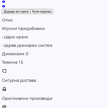
Додади во корпа
Купи веднаш
Опис
Клучни придобивки:
• сјајно крзно
• здрав уринарен систем
Димензии:
0
Тежина:
1.5
Сигурна достава
Оригинални производи