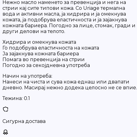
Нежно масло наменето за превенција и нега на
стрии кај сите типови кожа. Со Uriage термална
вода и активни масла, ја хидрира и ја омекнува
кожата, ја подобрува еластичноста и ја зајакнува
кожната бариера. Погодно за лице, стомак, гради и
други делови на телото.
Хидрира и омекнува кожата
Го подобрува еластичноста на кожата
Ја зајакнува кожната бариера
Помага во превенција на стрии
Погодно за секојдневна употреба
Начин на употреба:
Нанеси на чиста и сува кожа еднаш или двапати
дневно. Масирај нежно додека целосно не се впие.
Тежина:
0.1
Сигурна достава