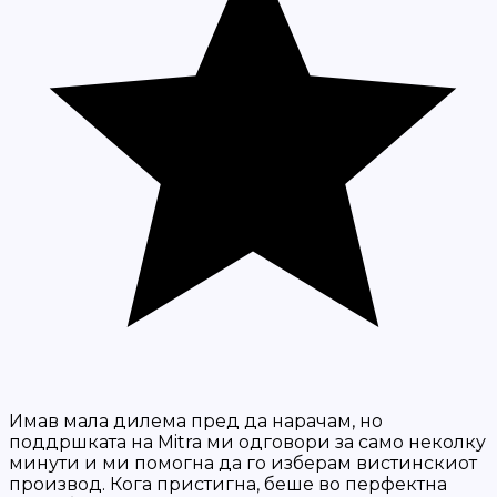
Имав мала дилема пред да нарачам, но
поддршката на Mitra ми одговори за само неколку
минути и ми помогна да го изберам вистинскиот
производ. Кога пристигна, беше во перфектна