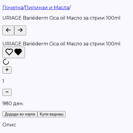
Почетна
/
Пилинзи и Масла
/
URIAGE Bariéderm Cica oil Масло за стрии 100ml
URIAGE Bariéderm Cica oil Масло за стрии 100ml
1
9
8
0
д
е
н
.
Додади во корпа
Купи веднаш
Опис