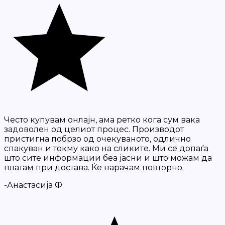
Често купувам онлајн, ама ретко кога сум вака
задоволен од целиот процес. Производот
пристигна побрзо од очекуваното, одлично
спакуван и токму како на сликите. Ми се допаѓа
што сите информации беа јасни и што можам да
платам при достава. Ќе нарачам повторно.
-Анастасија Ф.