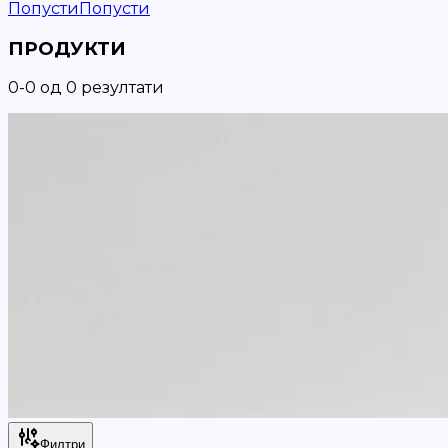
Попусти
Попусти
ПРОДУКТИ
0
-
0
од
0
резултати
Филтри