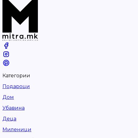
Категории
Подароци
Дом
Убавина
Деца
Миленици