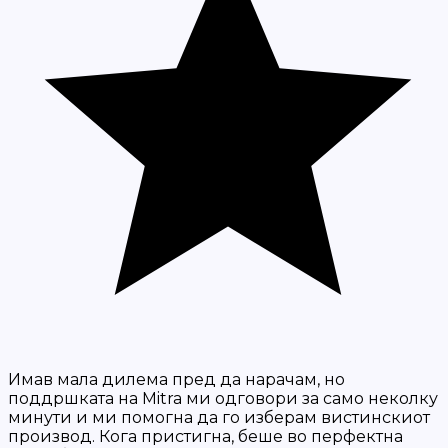
Имав мала дилема пред да нарачам, но
поддршката на Mitra ми одговори за само неколку
минути и ми помогна да го изберам вистинскиот
производ. Кога пристигна, беше во перфектна