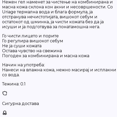
Нежен гел наменет за чистење на комбинирана и
масна кожа склона кон акни и несовршености. Со
Uriage термална вода и блага формула, ја
отстранува нечистотијата, вишокот себум и
остатокот од шминка, ја чисти кожата без да ја
исуши и ја подготвува за понатамошна нега.
Го чисти лицето и порите
Го регулира вишокот себум
Не ја суши кожата
Оставa чувство на свежина
Погоден за комбинирана и масна кожа
Начин на употреба:
Нанеси на влажна кожа, нежно масирај и исплакни
со вода.
Тежина:
0.1
Сигурна достава