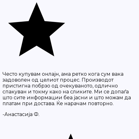
Често купувам онлајн, ама ретко кога сум вака
задоволен од целиот процес. Производот
пристигна побрзо од очекуваното, одлично
спакуван и токму како на сликите. Ми се допаѓа
што сите информации беа јасни и што можам да
платам при достава. Ќе нарачам повторно.
-Анастасија Ф.