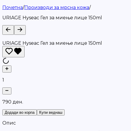
Почетна
/
Производи за мрсна кожа
/
URIAGE Hyseac Гел за миење лице 150ml
URIAGE Hyseac Гел за миење лице 150ml
1
7
9
0
д
е
н
.
Додади во корпа
Купи веднаш
Опис