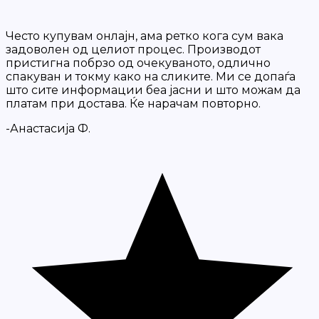
Често купувам онлајн, ама ретко кога сум вака
задоволен од целиот процес. Производот
пристигна побрзо од очекуваното, одлично
спакуван и токму како на сликите. Ми се допаѓа
што сите информации беа јасни и што можам да
платам при достава. Ќе нарачам повторно.
-Анастасија Ф.