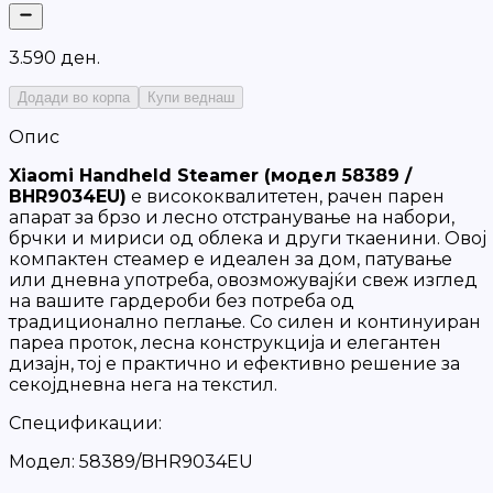
3
.
5
9
0
д
е
н
.
Додади во корпа
Купи веднаш
Опис
Xiaomi Handheld Steamer (модел 58389 /
BHR9034EU)
е висококвалитетен, рачен парен
апарат за брзо и лесно отстранување на набори,
брчки и мириси од облека и други ткаенини. Овој
компактен стеамер е идеален за дом, патување
или дневна употреба, овозможувајќи свеж изглед
на вашите гардероби без потреба од
традиционално пеглање. Со силен и континуиран
пареа проток, лесна конструкција и елегантен
дизајн, тој е практично и ефективно решение за
секојдневна нега на текстил.
Спецификации:
Модел: 58389/BHR9034EU