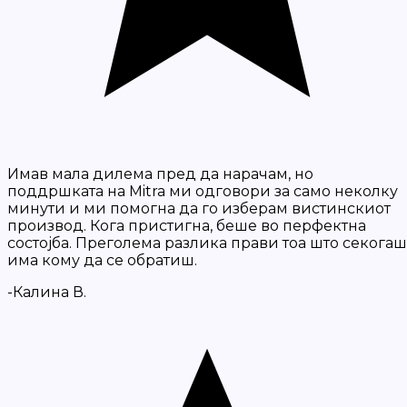
Имав мала дилема пред да нарачам, но
поддршката на Mitra ми одговори за само неколку
минути и ми помогна да го изберам вистинскиот
производ. Кога пристигна, беше во перфектна
состојба. Преголема разлика прави тоа што секогаш
има кому да се обратиш.
-Калина В.