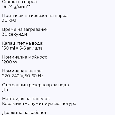
Стапка на пареа:
16-24 g/мин**
Притисок на излезот на пареа:
30 kPa
Време на загревање:
30 секунди
Капацитет на вода:
150 ml = 5-6 алишта
Номинална моќност:
1200 W
Номинален напон:
220-240 V, 50-60 Hz
Отстранлив резервоар за вода:
Да
Материјал на панелот:
Керамика + алуминиумска легура
Должина на кабелот: