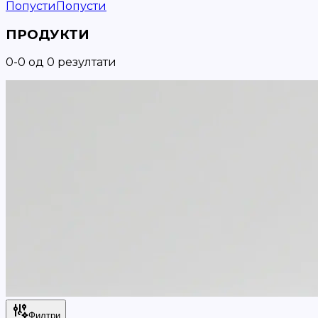
Попусти
Попусти
ПРОДУКТИ
0
-
0
од
0
резултати
Филтри