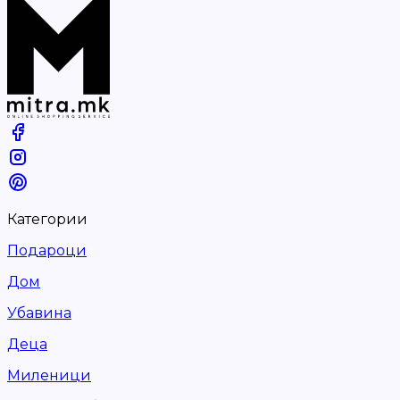
Категории
Подароци
Дом
Убавина
Деца
Миленици