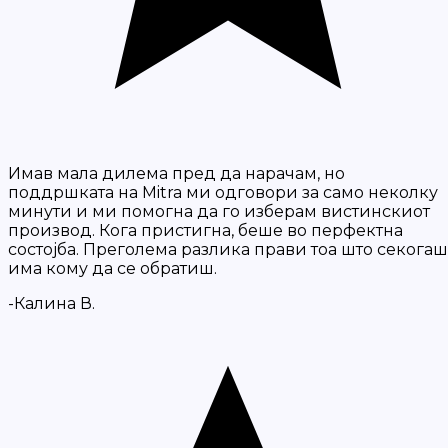
Имав мала дилема пред да нарачам, но
поддршката на Mitra ми одговори за само неколку
минути и ми помогна да го изберам вистинскиот
производ. Кога пристигна, беше во перфектна
состојба. Преголема разлика прави тоа што секогаш
има кому да се обратиш.
-Калина В.