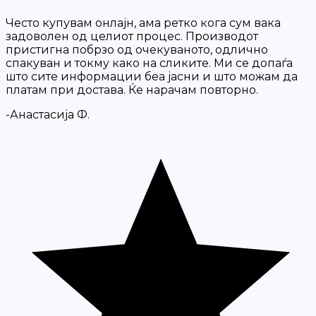
Често купувам онлајн, ама ретко кога сум вака
задоволен од целиот процес. Производот
пристигна побрзо од очекуваното, одлично
спакуван и токму како на сликите. Ми се допаѓа
што сите информации беа јасни и што можам да
платам при достава. Ќе нарачам повторно.
-Анастасија Ф.