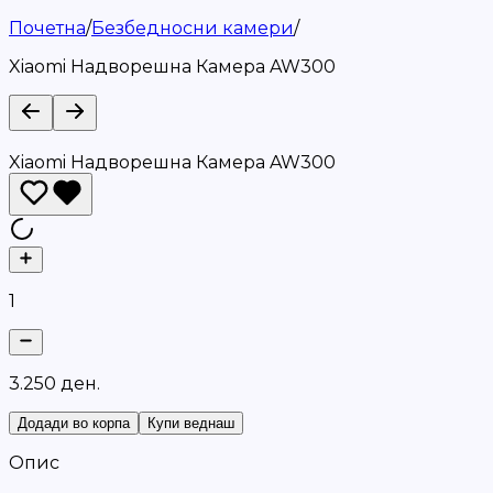
Почетна
/
Безбедносни камери
/
Xiaomi Надворешна Камера AW300
Xiaomi Надворешна Камера AW300
1
3
.
2
5
0
д
е
н
.
Додади во корпа
Купи веднаш
Опис