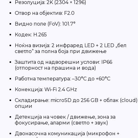
Резолуција: 2K (2304 × 1296)
Отвор на објектив: F2.0
Видно поле (FoV): 101.7°
Кодек: H.265
Ноќна визија: 2 инфраред LED + 2 LED „бел
светло“ за полна боја при движење
Заштита од надворешни услови: IP66
(отпорност на прашина и вода)
Работна температура: –30°C до +60°C
Конекција: Wi-Fi 2.4 GHz
Складирање: microSD до 256 GB + облак (cloud)
опции
Детекција на човек / движење, зона за
фокусирање, аларми (светло + звук)
Двонасочна комуникација (микрофон +