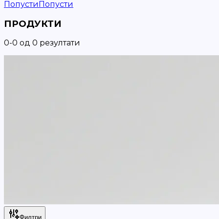
Попусти
Попусти
ПРОДУКТИ
0
-
0
од
0
резултати
Филтри