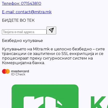
Телефон
:
071543810
Е-mail
:
contact@mitra.mk
БИДЕТЕ ВО ТЕК
Безбедно купување
Купувањето на Mitra.mk е целосно безбедно – сите
трансакции се заштитени со SSL енкрипција и се
процесираат преку сигурносниот систем на
Комерцијална банка.