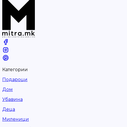
Категории
Подароци
Дом
Убавина
Деца
Миленици