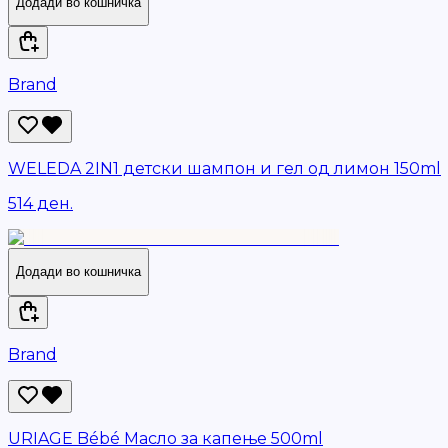
Додади во кошничка
Brand
WELEDA 2IN1 детски шампон и гел од лимон 150ml
514 ден.
Додади во кошничка
Brand
URIAGE Bébé Масло за капење 500ml