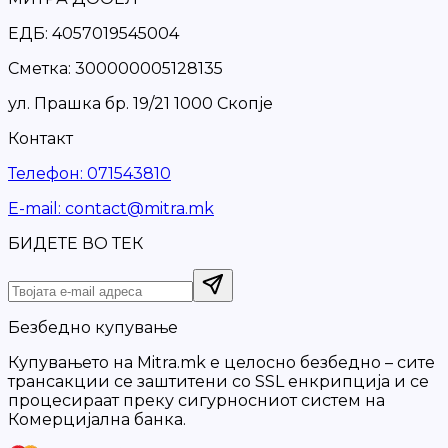
ЕДБ: 4057019545004
Сметка: 300000005128135
ул. Прашка бр. 19/21 1000 Скопје
Контакт
Телефон
:
071543810
Е-mail
:
contact@mitra.mk
БИДЕТЕ ВО ТЕК
Безбедно купување
Купувањето на Mitra.mk е целосно безбедно – сите
трансакции се заштитени со SSL енкрипција и се
процесираат преку сигурносниот систем на
Комерцијална банка.