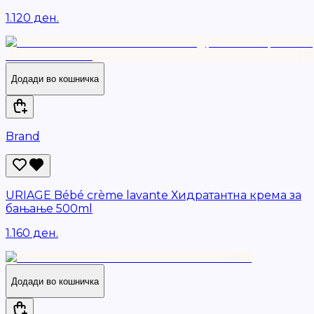
1.120 ден.
Додади во кошничка
Brand
URIAGE Bébé crème lavante Хидратантна крема за
бањање 500ml
1.160 ден.
Додади во кошничка