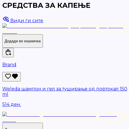
СРЕДСТВА ЗА КАПЕЊЕ
Види ги сите
Додади во кошничка
Brand
Weleda шампон и гел за туширање од портокал 150
ml
514 ден.