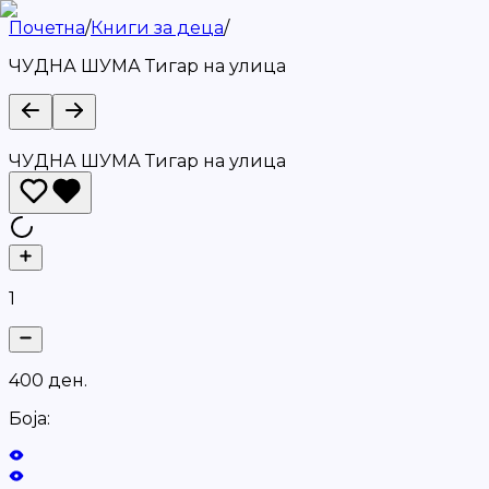
Почетна
/
Книги за деца
/
ЧУДНА ШУМА Тигар на улица
ЧУДНА ШУМА Тигар на улица
1
4
0
0
д
е
н
.
Боја: