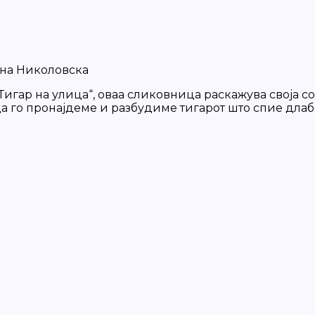
ина Николовска
игар на улица“, оваа сликовница раскажува своја со
да го пронајдеме и разбудиме тигарот што спие длабо