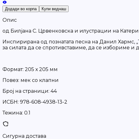
Додади во корпа
Купи веднаш
Опис
од Билјана С. Црвенковска и илустрации на Катер
Инспирирана од познатата песна на Данил Хармс, „Т
за силата да се спротивставиме, да се избориме и 
Формат: 205 х 205 мм
Повез: мек со клапни
Број на страници: 44
ИСБН: 978-608-4938-13-2
Тежина:
0.1
Сигурна достава