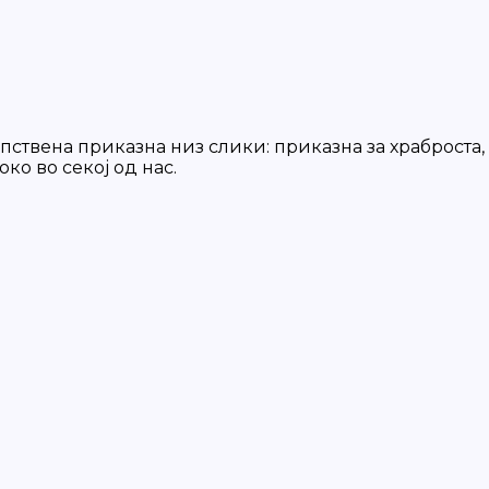
пствена приказна низ слики: приказна за храброста,
ко во секој од нас.